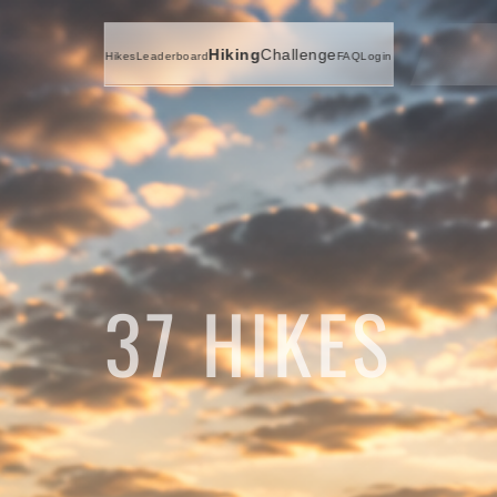
Hiking
Challenge
Hikes
Leaderboard
FAQ
Login
37
HIKES